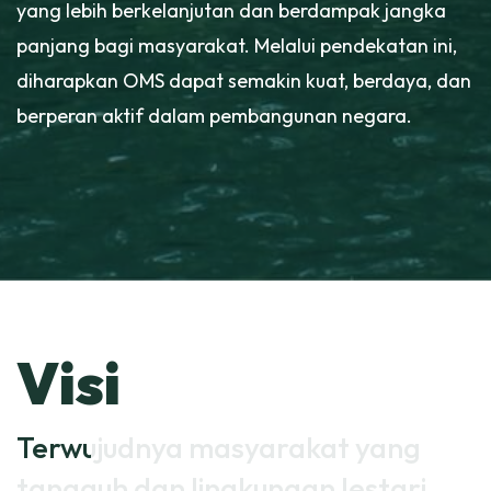
yang lebih berkelanjutan dan berdampak jangka
panjang bagi masyarakat. Melalui pendekatan ini,
diharapkan OMS dapat semakin kuat, berdaya, dan
berperan aktif dalam pembangunan negara.
Visi
Terwujudnya masyarakat yang
Terwujudnya masyarakat yang
tangguh dan lingkungan lestari
tangguh dan lingkungan lestari