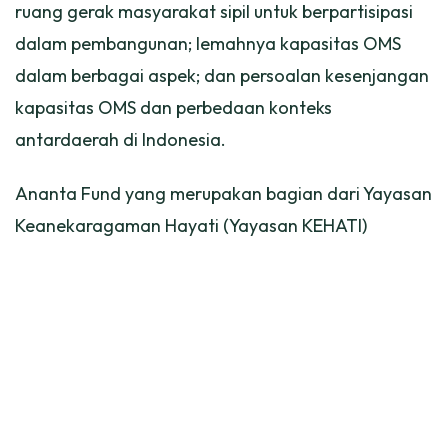
ruang gerak masyarakat sipil untuk berpartisipasi
dalam pembangunan; lemahnya kapasitas OMS
dalam berbagai aspek; dan persoalan kesenjangan
kapasitas OMS dan perbedaan konteks
antardaerah di Indonesia.
Ananta Fund yang merupakan bagian dari Yayasan
Keanekaragaman Hayati (Yayasan KEHATI)
menerima mandat untuk mengelola dana abadi
guna memperkuat peran OMS di Indonesia,
khususnya OMS lokal yang bekerja di sejumlah
bidang fokus, yakni: kesenjangan sosial, ruang
gerak masyarakat sipil, pengentasan kemiskinan,
kesetaraan gender, pelestarian lingkungan, dan